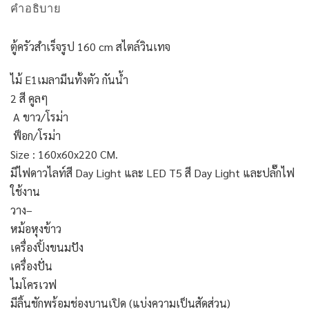
คำอธิบาย
ตู้ครัวสำเร็จรูป 160 cm สไตล์วินเทจ
ไม้ E1เมลามีนทั้งตัว กันน้ำ
2 สี คูลๆ
A ขาว/โรม่า
ฟ็อก/โรม่า
Size : 160x60x220 CM.
มีไฟดาวไลท์สี Day Light และ LED T5 สี Day Light และปลั๊กไฟ
ใช้งาน
วาง–
หม้อหุงข้าว
เครื่องปิ้งขนมปัง
เครื่องปั่น
ไมโครเวฟ
มีลิ้นชักพร้อมช่องบานเปิด (แบ่งความเป็นสัดส่วน)