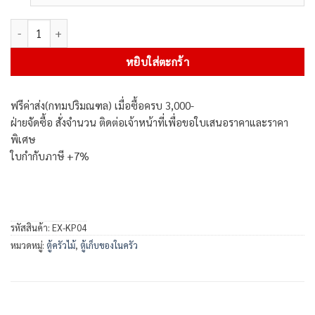
จำนวน ตู้ครัวสำเร็จรูป 160 cm สไตล์วินเทจ ชิ้น
หยิบใส่ตะกร้า
ฟรีค่าส่ง(กทมปริมณฑล) เมื่อซื้อครบ 3,000-
ฝ่ายจัดซื้อ สั่งจำนวน ติดต่อเจ้าหน้าที่เพื่อขอใบเสนอราคาและราคา
พิเศษ
ใบกำกับภาษี +7%
รหัสสินค้า:
EX-KP04
หมวดหมู่:
ตู้ครัวไม้
,
ตู้เก็บของในครัว