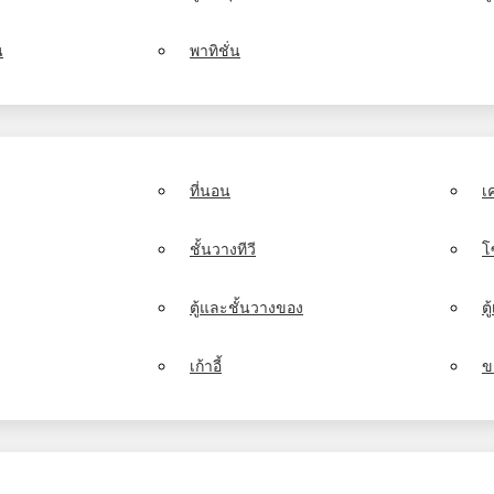
น
พาทิชั่น
ที่นอน
เ
ชั้นวางทีวี
โ
ตู้และชั้นวางของ
ต
เก้าอี้
ข