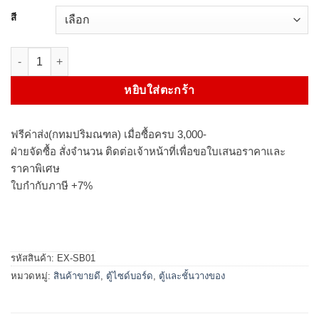
3,490 ฿
สี
จำนวน ตู้คอนโซล 120 cm ชิ้น
หยิบใส่ตะกร้า
ฟรีค่าส่ง(กทมปริมณฑล) เมื่อซื้อครบ 3,000-
ฝ่ายจัดซื้อ สั่งจำนวน ติดต่อเจ้าหน้าที่เพื่อขอใบเสนอราคาและ
ราคาพิเศษ
ใบกำกับภาษี +7%
รหัสสินค้า:
EX-SB01
หมวดหมู่:
สินค้าขายดี
,
ตู้ไซด์บอร์ด
,
ตู้และชั้นวางของ