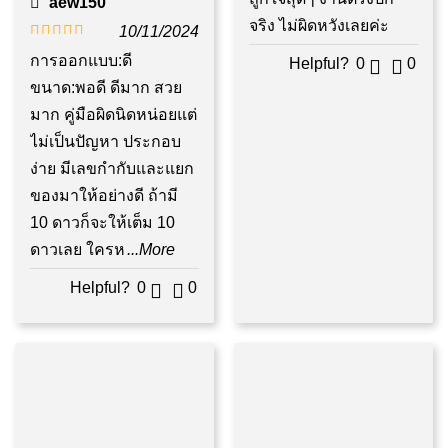
aew150
จริง ไม่ผิดหวังเลยค่ะ
10/11/2024
ให้คะแนน
การออกแบบ:ดี
Helpful?
0
0
5
ตั้งแต่ 1-5
ขนาด:พอดี ดีมาก สวย
คะแนน
มาก คู่มือผิดนิดหน่อยแต่
ไม่เป็นปัญหา ประกอบ
ง่าย มีเลขกำกับและแยก
ของมาให้อย่างดี ถ้ามี
10 ดาวก็จะให้เต็ม 10
ดาวเลย ใครห
...More
Helpful?
0
0