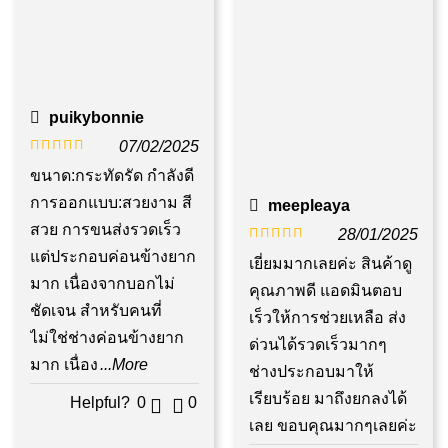
puikybonnie
07/02/2025
ให้
ขนาด:กระทัดรัด กำลังดี
คะแนน
การออกแบบ:สวยงาม สี
meepleaya
4
ตั้งแต่
สวย การขนส่งรวดเร็ว
28/01/2025
1-5
แต่ประกอบค่อนข้างยาก
ให้คะแนน
เยี่ยมมากเลยค่ะ สินค้าดู
คะแนน
มาก เนื่องจากบอกไม่
5
ตั้งแต่ 1-5
คุณภาพดี แอดมินตอบ
ชัดเจน สำหรับคนที่
คะแนน
เร็วให้การช่วยเหลือ ส่ง
ไม่ใช่ช่างค่อนข้างยาก
ด่วนได้รวดเร็วมากๆ
มาก เนื่อง
...More
ช่างประกอบมาให้
เรียบร้อย มาถึงยกลงได้
Helpful?
0
0
เลย ขอบคุณมากๆเลยค่ะ