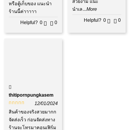
สวยงาม แนะ
หรือตู้เก็บของ แนะนำ
นำเล
...More
ร้านนี้ค่าาาาา
Helpful?
0
0
Helpful?
0
0
thitipornpungkasem
12/01/2024
ให้คะแนน
สินค้าของจริงสวยมากก
5
ตั้งแต่ 1-5
จัดส่งเร็ว ก่อนจัดส่งทาง
คะแนน
ร้านจะโทรมาคอนเฟิร์ม