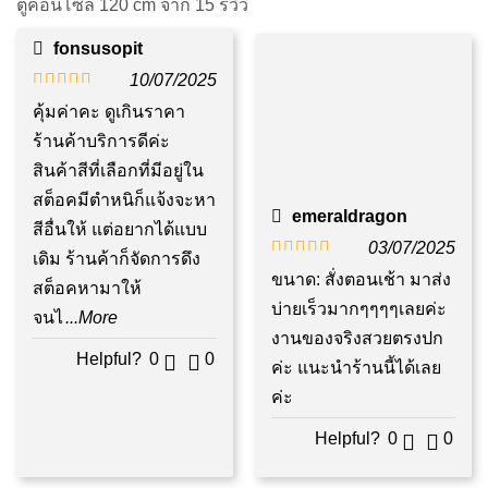
ตู้คอนโซล 120 cm
จาก 15 รีวิว
fonsusopit
10/07/2025
ให้คะแนน
คุ้มค่าคะ ดูเกินราคา
5
ตั้งแต่ 1-5
ร้านค้าบริการดีค่ะ
คะแนน
สินค้าสีที่เลือกที่มีอยู่ใน
สต็อคมีตำหนิก็แจ้งจะหา
emeraldragon
สีอื่นให้ แต่อยากได้แบบ
03/07/2025
เดิม ร้านค้าก็จัดการดึง
ให้คะแนน
ขนาด: สั่งตอนเช้า มาส่ง
สต็อคหามาให้
5
ตั้งแต่ 1-5
บ่ายเร็วมากๆๆๆๆเลยค่ะ
จนไ
...More
คะแนน
งานของจริงสวยตรงปก
Helpful?
0
0
ค่ะ แนะนำร้านนี้ได้เลย
ค่ะ
Helpful?
0
0