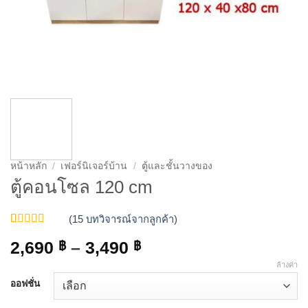
หน้าหลัก
/
เฟอร์นิเจอร์บ้าน
/
ตู้และชั้นวางของ
ตู้คอนโซล 120 cm
(
15
บทวิจารณ์จากลูกค้า)
ให้คะแนน
15
Price
2,690
฿
–
3,490
฿
4.93
จาก 5
คะแนนเต็ม
range:
ล้างค่า
บน
การให้
2,690 ฿
คะแนน
ออฟชั่น
ของลูกค้า
through