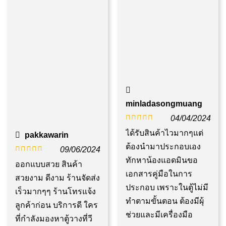
minladasongmuang
04/04/2024
ให้คะแนน
ได้รับสินค้าไวมากๆแต่
pakkawarin
5
ตั้งแต่ 1-5
ต้องนำมาประกอบเอง
09/06/2024
คะแนน
ทักหาน้องแอดมินขอ
ให้คะแนน
ออกแบบสวย สินค้า
เอกสารคู่มือในการ
5
ตั้งแต่ 1-5
สวยงาม ดีงาม ร้านจัดส่ง
ประกอบ เพราะในตู้ไม่มี
คะแนน
เร็วมากๆๆ ร้านโทรแจ้ง
ทำตามขั้นตอน ต้องมีผุ้
ลูกค้าก่อน บริการดี ใคร
ช่วยและมีเครื่องมือ
ที่กำลังมองหาตู้วางที่วี