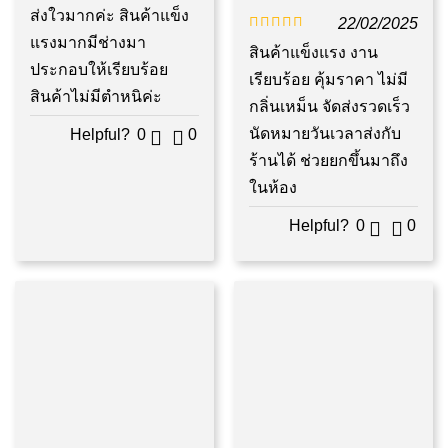
ให้คะแนน
ส่งใวมากค่ะ สินค้าแข็ง
22/02/2025
5
ตั้งแต่ 1-5
แรงมากมีช่างมา
ให้คะแนน
สินค้าแข็งแรง งาน
คะแนน
ประกอบให้เรียบร้อย
5
ตั้งแต่ 1-5
เรียบร้อย คุ้มราคา ไม่มี
สินค้าไม่มีตำหนิค่ะ
คะแนน
กลิ่นเหม็น จัดส่งรวดเร็ว
นัดหมายวันเวลาส่งกับ
Helpful?
0
0
ร้านได้ ช่วยยกขึ้นมาถึง
ในห้อง
Helpful?
0
0