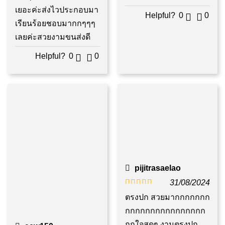
คะแนน
คะแนน
เยอะค่ะส่งไวประกอบมา
Helpful?
0
0
เรียนร้อยชอบมากกๆๆๆ
เลยค่ะสวยงามขนส่งดี
Helpful?
0
0
pijitrasaelao
31/08/2024
ให้คะแนน
ตรงปก สวยมากกกกกกก
5
ตั้งแต่ 1-5
กกกกกกกกกกกกกกกก
คะแนน
ถูกใจสุดๆ งานตรงปก