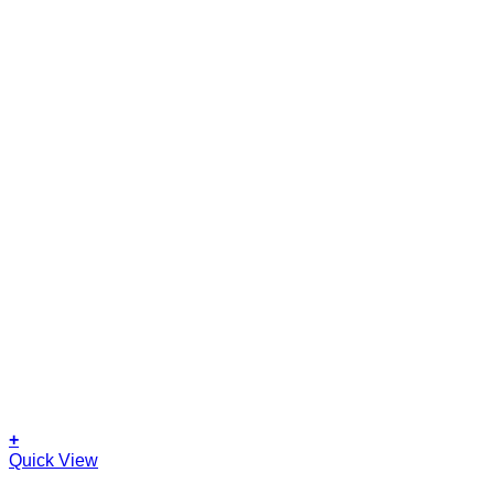
+
This
Quick View
product