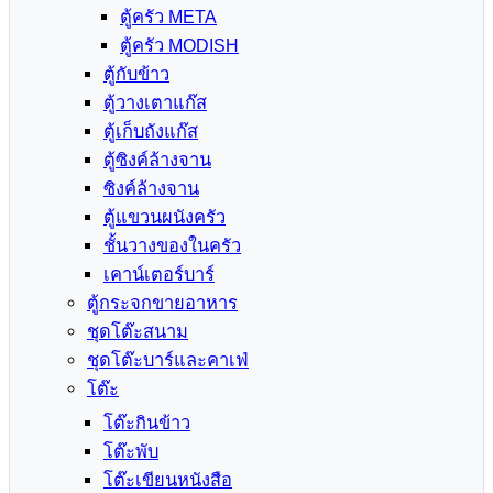
ตู้ครัว META
ตู้ครัว MODISH
ตู้กับข้าว
ตู้วางเตาแก๊ส
ตู้เก็บถังแก๊ส
ตู้ซิงค์ล้างจาน
ซิงค์ล้างจาน
ตู้แขวนผนังครัว
ชั้นวางของในครัว
เคาน์เตอร์บาร์
ตู้กระจกขายอาหาร
ชุดโต๊ะสนาม
ชุดโต๊ะบาร์และคาเฟ่
โต๊ะ
โต๊ะกินข้าว
โต๊ะพับ
โต๊ะเขียนหนังสือ