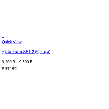
+
This
Quick View
product
has
ชุดห้องนอน SET 2 (5, 6 ฟุต)
multiple
variants.
Price
9,200
฿
–
9,590
฿
The
range:
ลดราคา!
options
9,200 ฿
may
through
be
9,590 ฿
chosen
on
the
product
page