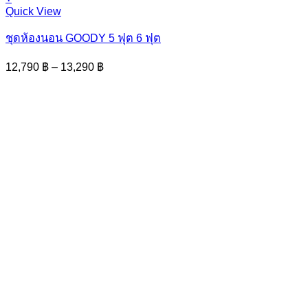
This
Quick View
product
has
ชุดห้องนอน GOODY 5 ฟุต 6 ฟุต
multiple
variants.
Price
12,790
฿
–
13,290
฿
The
range:
options
12,790 ฿
may
through
be
13,290 ฿
chosen
on
the
product
page