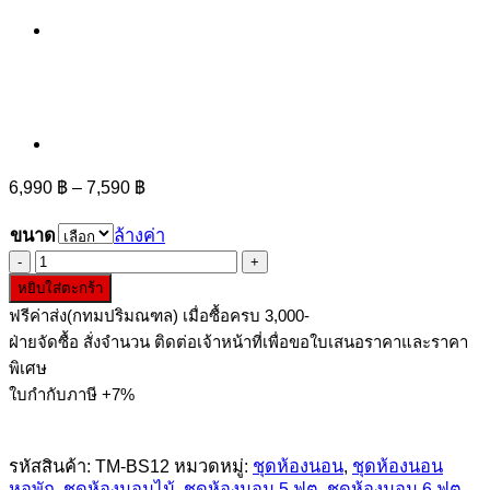
Price
6,990
฿
–
7,590
฿
range:
6,990 ฿
ขนาด
ล้างค่า
through
จำนวน
7,590 ฿
หยิบใส่ตะกร้า
ชุด
ฟรีค่าส่ง(กทมปริมณฑล) เมื่อซื้อครบ 3,000-
ห้อง
ฝ่ายจัดซื้อ สั่งจำนวน ติดต่อเจ้าหน้าที่เพื่อขอใบเสนอราคาและราคา
นอน
พิเศษ
OKI
5
ใบกำกับภาษี +7%
ฟุต
6
รหัสสินค้า:
TM-BS12
หมวดหมู่:
ชุดห้องนอน
,
ชุดห้องนอน
ฟุต
หอพัก
,
ชุดห้องนอนไม้
,
ชุดห้องนอน 5 ฟุต
,
ชุดห้องนอน 6 ฟุต