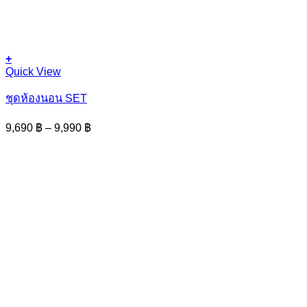
+
This
Quick View
product
has
ชุดห้องนอน SET
multiple
variants.
Price
9,690
฿
–
9,990
฿
The
range:
options
9,690 ฿
may
through
be
9,990 ฿
chosen
on
the
product
page