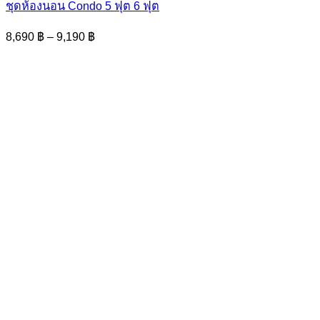
has
ชุดห้องนอน Condo 5 ฟุต 6 ฟุต
multiple
variants.
Price
8,690
฿
–
9,190
฿
The
range:
options
8,690 ฿
may
through
be
9,190 ฿
chosen
on
the
product
page