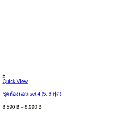
+
This
Quick View
product
has
ชุดห้องนอน set 4 (5, 6 ฟุต)
multiple
variants.
Price
8,590
฿
–
8,990
฿
The
range:
options
8,590 ฿
may
through
be
8,990 ฿
chosen