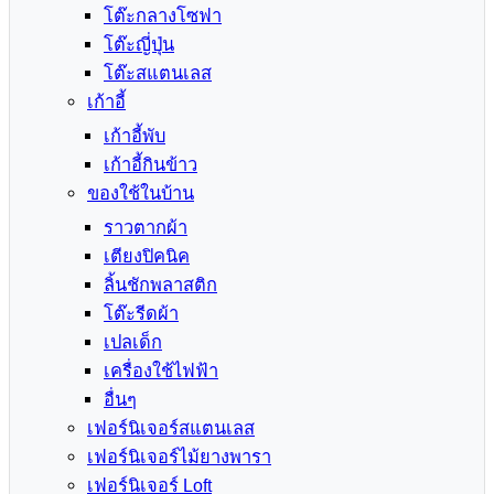
โต๊ะกลางโซฟา
โต๊ะญี่ปุ่น
โต๊ะสแตนเลส
เก้าอี้
เก้าอี้พับ
เก้าอี้กินข้าว
ของใช้ในบ้าน
ราวตากผ้า
เตียงปิคนิค
ลิ้นชักพลาสติก
โต๊ะรีดผ้า
เปลเด็ก
เครื่องใช้ไฟฟ้า
อื่นๆ
เฟอร์นิเจอร์สแตนเลส
เฟอร์นิเจอร์ไม้ยางพารา
เฟอร์นิเจอร์ Loft