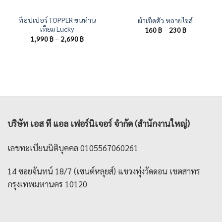
ท็อปเปอร์ TOPPER ขนห่าน
ผ้าเช็ดตัว หลายไซส์
เทียม Lucky
Price
160
฿
–
230
฿
range:
Price
1,990
฿
–
2,690
฿
160 ฿
range:
through
1,990 ฿
230 ฿
through
2,690 ฿
บริษัท เอส ที แอล เฟอร์นิเจอร์ จำกัด (สำนักงานใหญ่)
เลขทะเบียนนิติบุคคล 0105567060261
14 ซอยจันทน์ 18/7 (เซนต์หลุยส์) แขวงทุ่งวัดดอน เขตสาทร
กรุงเทพมหานคร 10120