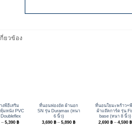
เกี่ยวข้อง
+
+
างพีอีเสริม
ที่นอนฟองอัด ผ้านอก
ที่นอนใยมะพร้าว+พี
 หุ้มหนัง PVC
SN รุ่น Duramax (หนา
ผ้าแจ๊คการ์ด รุ่น Fi
่น Doubleflex
6 นิ้ว)
base (หนา 8 นิ้ว)
Price
Price
฿
–
5,390
฿
3,690
฿
–
5,890
฿
2,690
฿
–
4,590
฿
range:
range:
3,290 ฿
3,690 ฿