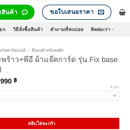
ขอใบเสนอราคา
สินค้า
็อก
วิธีสั่งซื้อสินค้า
คำถามที่พบบ่อย
ติดต่อเรา
จอร์อพาร์ทเมนท์
/
ที่นอนสำหรับหอพัก
พร้าว+พีอี ผ้าแจ๊คการ์ด รุ่น Fix base
)
Price
,990
฿
range:
ล้างค่า
2,490 ฿
through
3,990 ฿
าว+พีอี ผ้าแจ๊คการ์ด รุ่น Fix base (หนา 6 นิ้ว) ชิ้น
หยิบใส่ตะกร้า