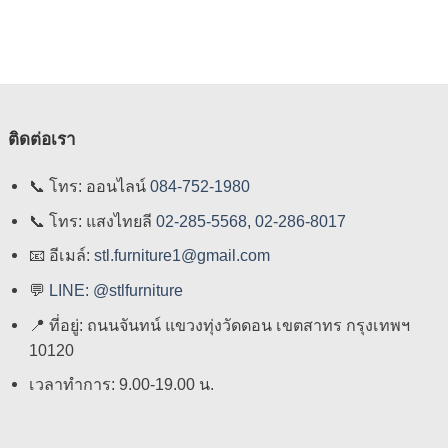
through
through
through
4,590 ฿
3,200 ฿
7,790 ฿
ติดต่อเรา
📞
โทร: ออนไลน์
084-752-1980
📞
โทร: แสงไทยลี
02-285-5568
,
02-286-8017
📧
อีเมล์:
stl.furniture1@gmail.com
💬
LINE: @stlfurniture
📍
ที่อยู่: ถนนจันทน์ แขวงทุ่งวัดดอน เขตสาทร กรุงเทพฯ
10120
เวลาทำการ: 9.00-19.00 น.