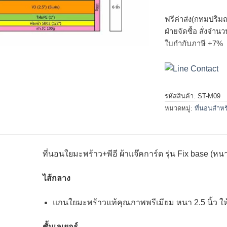
ฟรีค่าส่ง(กทมปริมณ
ฝ่ายจัดซื้อ สั่งจำ
ใบกำกับภาษี +7%
รหัสสินค้า:
ST-M09
หมวดหมู่:
ที่นอนสำหร
ที่นอนใยมะพร้าว+พีอี ผ้าแจ๊คการ์ด รุ่น Fix base (หนา 
ไส้กลาง
แกนใยมะพร้าวแท้คุณภาพพรีเมียม หนา 2.5 นิ้ว ให
ชั้นเลเยอร์