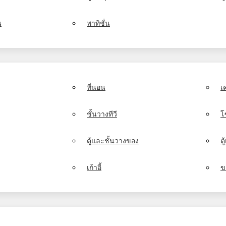
น
พาทิชั่น
ที่นอน
เ
ชั้นวางทีวี
โ
ตู้และชั้นวางของ
ต
เก้าอี้
ข