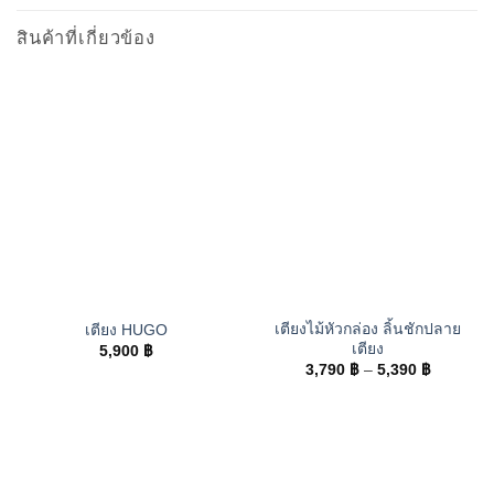
สินค้าที่เกี่ยวข้อง
เตียงไม้หัวกล่อง ลิ้นชักปลาย
เตียง HUGO
เตียง
5,900
฿
Price
3,790
฿
–
5,390
฿
range:
3,790 ฿
through
5,390 ฿