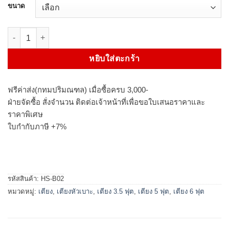
ขนาด
จำนวน เตียงหัวเบาะ รุ่น BETA ชิ้น
หยิบใส่ตะกร้า
ฟรีค่าส่ง(กทมปริมณฑล) เมื่อซื้อครบ 3,000-
ฝ่ายจัดซื้อ สั่งจำนวน ติดต่อเจ้าหน้าที่เพื่อขอใบเสนอราคาและ
ราคาพิเศษ
ใบกำกับภาษี +7%
รหัสสินค้า:
HS-B02
หมวดหมู่:
เตียง
,
เตียงหัวเบาะ
,
เตียง 3.5 ฟุต
,
เตียง 5 ฟุต
,
เตียง 6 ฟุต