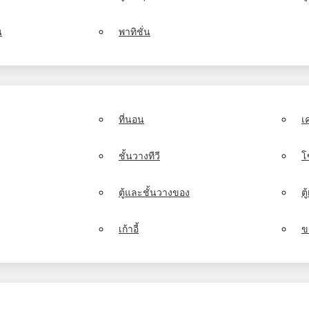
น
พาทิชั่น
ที่นอน
เ
ชั้นวางทีวี
โ
ตู้และชั้นวางของ
ต
เก้าอี้
ข