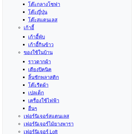
โต๊ะกลางโซฟา
โต๊ะญี่ปุ่น
โต๊ะสแตนเลส
เก้าอี้
เก้าอี้พับ
เก้าอี้กินข้าว
ของใช้ในบ้าน
ราวตากผ้า
เตียงปิคนิค
ลิ้นชักพลาสติก
โต๊ะรีดผ้า
เปลเด็ก
เครื่องใช้ไฟฟ้า
อื่นๆ
เฟอร์นิเจอร์สแตนเลส
เฟอร์นิเจอร์ไม้ยางพารา
เฟอร์นิเจอร์ Loft