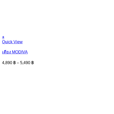
+
This
Quick View
product
has
เตียง MODIVA
multiple
variants.
Price
4,890
฿
–
5,490
฿
The
range:
options
4,890 ฿
may
through
be
5,490 ฿
chosen
on
the
product
page