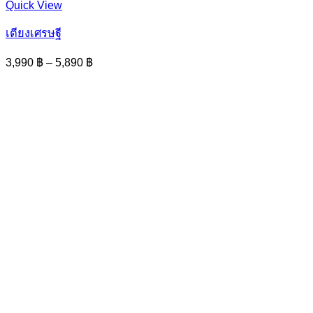
This
Quick View
product
has
เตียงเศรษฐี
multiple
variants.
Price
3,990
฿
–
5,890
฿
The
range:
options
3,990 ฿
may
through
be
5,890 ฿
chosen
on
the
product
page