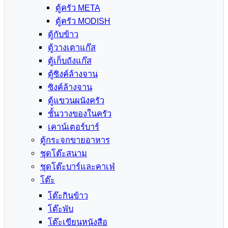
ตู้ครัว META
ตู้ครัว MODISH
ตู้กับข้าว
ตู้วางเตาแก๊ส
ตู้เก็บถังแก๊ส
ตู้ซิงค์ล้างจาน
ซิงค์ล้างจาน
ตู้แขวนผนังครัว
ชั้นวางของในครัว
เคาน์เตอร์บาร์
ตู้กระจกขายอาหาร
ชุดโต๊ะสนาม
ชุดโต๊ะบาร์และคาเฟ่
โต๊ะ
โต๊ะกินข้าว
โต๊ะพับ
โต๊ะเขียนหนังสือ