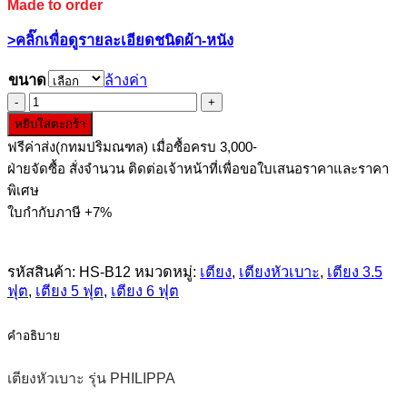
15,200 ฿
Made to order
through
>คลิ๊กเพื่อดูรายละเอียดชนิดผ้า-หนัง
19,400 ฿
ขนาด
ล้างค่า
จำนวน
หยิบใส่ตะกร้า
เตียง
ฟรีค่าส่ง(กทมปริมณฑล) เมื่อซื้อครบ 3,000-
หัว
ฝ่ายจัดซื้อ สั่งจำนวน ติดต่อเจ้าหน้าที่เพื่อขอใบเสนอราคาและราคา
เบาะ
พิเศษ
รุ่น
ใบกำกับภาษี +7%
PHILIPPA
ชิ้น
รหัสสินค้า:
HS-B12
หมวดหมู่:
เตียง
,
เตียงหัวเบาะ
,
เตียง 3.5
ฟุต
,
เตียง 5 ฟุต
,
เตียง 6 ฟุต
คำอธิบาย
เตียงหัวเบาะ รุ่น PHILIPPA