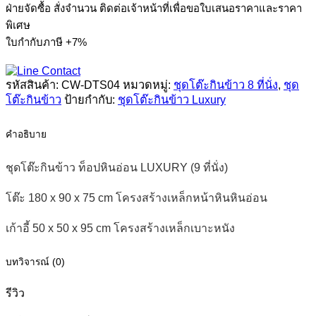
ฝ่ายจัดซื้อ สั่งจำนวน ติดต่อเจ้าหน้าที่เพื่อขอใบเสนอราคาและราคา
กิน
พิเศษ
ข้าว
ใบกำกับภาษี +7%
ท็อป
หิน
รหัสสินค้า:
CW-DTS04
หมวดหมู่:
ชุดโต๊ะกินข้าว 8 ที่นั่ง
,
ชุด
อ่อน
โต๊ะกินข้าว
ป้ายกำกับ:
ชุดโต๊ะกินข้าว Luxury
LUXURY
(8
ที่
คำอธิบาย
นั่ง)
ชิ้น
ชุดโต๊ะกินข้าว ท็อปหินอ่อน LUXURY (9 ที่นั่ง)
โต๊ะ 180 x 90 x 75 cm โครงสร้างเหล็กหน้าหินหินอ่อน
เก้าอี้ 50 x 50 x 95 cm โครงสร้างเหล็กเบาะหนัง
บทวิจารณ์ (0)
รีวิว