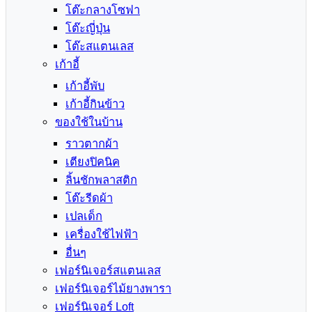
โต๊ะกลางโซฟา
โต๊ะญี่ปุ่น
โต๊ะสแตนเลส
เก้าอี้
เก้าอี้พับ
เก้าอี้กินข้าว
ของใช้ในบ้าน
ราวตากผ้า
เตียงปิคนิค
ลิ้นชักพลาสติก
โต๊ะรีดผ้า
เปลเด็ก
เครื่องใช้ไฟฟ้า
อื่นๆ
เฟอร์นิเจอร์สแตนเลส
เฟอร์นิเจอร์ไม้ยางพารา
เฟอร์นิเจอร์ Loft