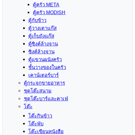
ตู้ครัว META
ตู้ครัว MODISH
ตู้กับข้าว
ตู้วางเตาแก๊ส
ตู้เก็บถังแก๊ส
ตู้ซิงค์ล้างจาน
ซิงค์ล้างจาน
ตู้แขวนผนังครัว
ชั้นวางของในครัว
เคาน์เตอร์บาร์
ตู้กระจกขายอาหาร
ชุดโต๊ะสนาม
ชุดโต๊ะบาร์และคาเฟ่
โต๊ะ
โต๊ะกินข้าว
โต๊ะพับ
โต๊ะเขียนหนังสือ