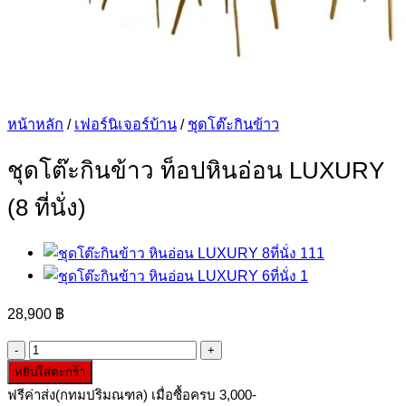
หน้าหลัก
/
เฟอร์นิเจอร์บ้าน
/
ชุดโต๊ะกินข้าว
ชุดโต๊ะกินข้าว ท็อปหินอ่อน LUXURY
(8 ที่นั่ง)
28,900
฿
จำนวน
หยิบใส่ตะกร้า
ชุด
ฟรีค่าส่ง(กทมปริมณฑล) เมื่อซื้อครบ 3,000-
โต๊ะ