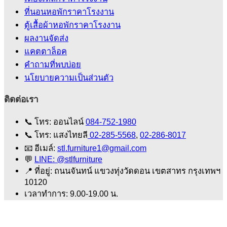
ที่นอนหอพักราคาโรงงาน
ตู้เสื้อผ้าหอพักราคาโรงงาน
ผลงานจัดส่ง
แคตตาล็อค
คําถามที่พบบ่อย
นโยบายความเป็นส่วนตัว
ติดต่อเรา
📞
โทร: ออนไลน์
084-752-1980
📞
โทร: แสงไทยลี
02-285-5568
,
02-286-8017
📧
อีเมล์:
stl.furniture1@gmail.com
💬
LINE: @stlfurniture
📍
ที่อยู่: ถนนจันทน์ แขวงทุ่งวัดดอน เขตสาทร กรุงเทพฯ
10120
เวลาทำการ: 9.00-19.00 น.
V