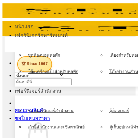
ข้าม
ไป
ยัง
หน้าแรก
เนื้อหา
เฟอร์นิเจอร์อพาร์ทเมนท์
เมนู
ชุดห้องนอนหอพัก
เตียงสำหรับหอพ
🏆 Since 1967
โต๊ะเครื่องแป้งสำหรับหอพัก
โต๊ะทำงานสำห
ค้นหา:
เฟอร์นิเจอร์สำนักงาน
สอบถามสินค้า
ชุดเฟอร์นิเจอร์สำนักงาน
ตู้ล็อคเกอร์
ขอใบเสนอราคา
เก้าอี้สำนักงานและเชิงพาณิชย์
ตู้เก็บอุปกรณ