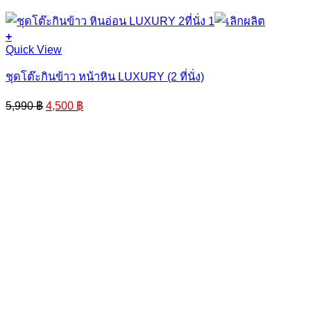
+
Quick View
ชุดโต๊ะกินข้าว หน้าหิน LUXURY (2 ที่นั่ง)
Original
Current
5,990
฿
4,500
฿
price
price
was:
is:
5,990 ฿.
4,500 ฿.