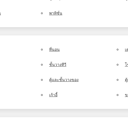
น
พาทิชั่น
ที่นอน
เ
ชั้นวางทีวี
โ
ตู้และชั้นวางของ
ต
เก้าอี้
ข