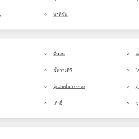
น
พาทิชั่น
ที่นอน
เ
ชั้นวางทีวี
โ
ตู้และชั้นวางของ
ต
เก้าอี้
ข