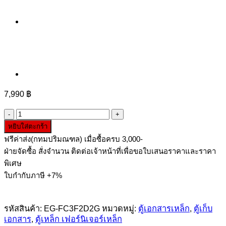
7,990
฿
จำนวน
หยิบใส่ตะกร้า
ตู้
ฟรีค่าส่ง(กทมปริมณฑล) เมื่อซื้อครบ 3,000-
เอกสาร
ฝ่ายจัดซื้อ สั่งจำนวน ติดต่อเจ้าหน้าที่เพื่อขอใบเสนอราคาและราคา
เหล็ก
พิเศษ
4
ใบกำกับภาษี +7%
บาน
เปิด
กระจก
รหัสสินค้า:
EG-FC3F2D2G
หมวดหมู่:
ตู้เอกสารเหล็ก
,
ตู้เก็บ
ลิ้น
เอกสาร
,
ตู้เหล็ก เฟอร์นิเจอร์เหล็ก