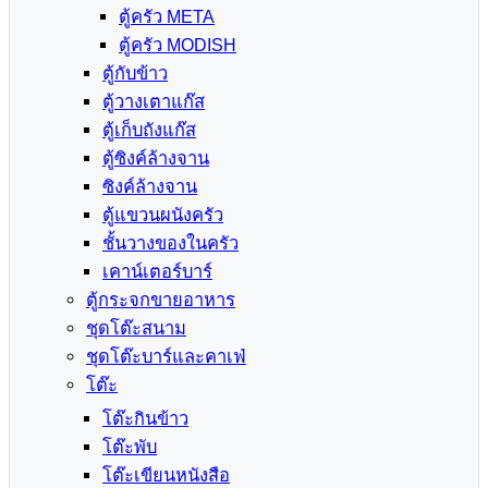
ตู้ครัว META
ตู้ครัว MODISH
ตู้กับข้าว
ตู้วางเตาแก๊ส
ตู้เก็บถังแก๊ส
ตู้ซิงค์ล้างจาน
ซิงค์ล้างจาน
ตู้แขวนผนังครัว
ชั้นวางของในครัว
เคาน์เตอร์บาร์
ตู้กระจกขายอาหาร
ชุดโต๊ะสนาม
ชุดโต๊ะบาร์และคาเฟ่
โต๊ะ
โต๊ะกินข้าว
โต๊ะพับ
โต๊ะเขียนหนังสือ