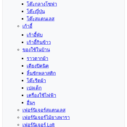
โต๊ะกลางโซฟา
โต๊ะญี่ปุ่น
โต๊ะสแตนเลส
เก้าอี้
เก้าอี้พับ
เก้าอี้กินข้าว
ของใช้ในบ้าน
ราวตากผ้า
เตียงปิคนิค
ลิ้นชักพลาสติก
โต๊ะรีดผ้า
เปลเด็ก
เครื่องใช้ไฟฟ้า
อื่นๆ
เฟอร์นิเจอร์สแตนเลส
เฟอร์นิเจอร์ไม้ยางพารา
เฟอร์นิเจอร์ Loft