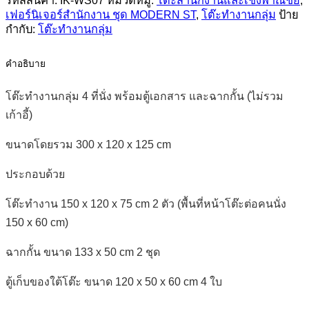
รหัสสินค้า:
IK-WS07
หมวดหมู่:
โต๊ะสำนักงานและเชิงพาณิชย์
,
ตู้
เฟอร์นิเจอร์สำนักงาน ชุด MODERN ST
,
โต๊ะทำงานกลุ่ม
ป้าย
กำกับ:
เอกสาร
โต๊ะทำงานกลุ่ม
และ
คำอธิบาย
ฉาก
กั้น
โต๊ะทำงานกลุ่ม 4 ที่นั่ง พร้อมตู้เอกสาร และฉากกั้น (ไม่รวม
(ไม่
เก้าอี้)
รวม
เก้าอี้)
ขนาดโดยรวม 300 x 120 x 125 cm
ชิ้น
ประกอบด้วย
โต๊ะทำงาน 150 x 120 x 75 cm 2 ตัว (พื้นที่หน้าโต๊ะต่อคนนั่ง
150 x 60 cm)
ฉากกั้น ขนาด 133 x 50 cm 2 ชุด
ตู้เก็บของใต้โต๊ะ ขนาด 120 x 50 x 60 cm 4 ใบ