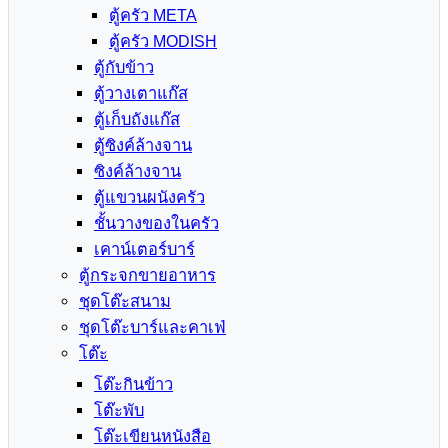
ตู้ครัว META
ตู้ครัว MODISH
ตู้กับข้าว
ตู้วางเตาแก๊ส
ตู้เก็บถังแก๊ส
ตู้ซิงค์ล้างจาน
ซิงค์ล้างจาน
ตู้แขวนผนังครัว
ชั้นวางของในครัว
เคาน์เตอร์บาร์
ตู้กระจกขายอาหาร
ชุดโต๊ะสนาม
ชุดโต๊ะบาร์และคาเฟ่
โต๊ะ
โต๊ะกินข้าว
โต๊ะพับ
โต๊ะเขียนหนังสือ