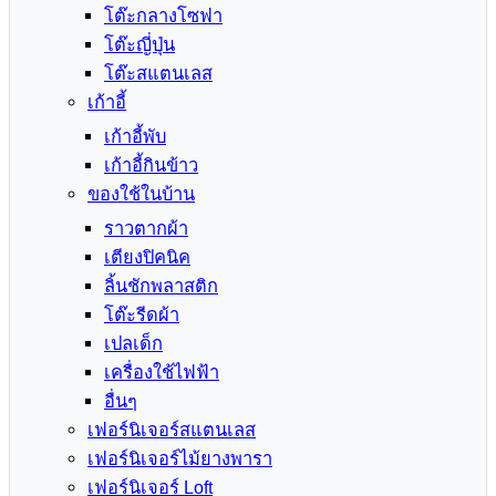
โต๊ะกลางโซฟา
โต๊ะญี่ปุ่น
โต๊ะสแตนเลส
เก้าอี้
เก้าอี้พับ
เก้าอี้กินข้าว
ของใช้ในบ้าน
ราวตากผ้า
เตียงปิคนิค
ลิ้นชักพลาสติก
โต๊ะรีดผ้า
เปลเด็ก
เครื่องใช้ไฟฟ้า
อื่นๆ
เฟอร์นิเจอร์สแตนเลส
เฟอร์นิเจอร์ไม้ยางพารา
เฟอร์นิเจอร์ Loft