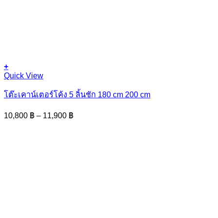
+
This
Quick View
product
has
โต๊ะเคาน์เตอร์โค้ง 5 ลิ้นชัก 180 cm 200 cm
multiple
variants.
Price
10,800
฿
–
11,900
฿
The
range:
options
10,800 ฿
may
through
be
11,900 ฿
chosen
on
the
product
page