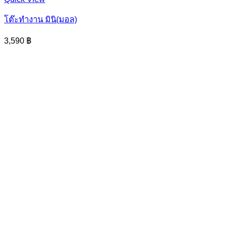
product
has
โต๊ะทำงาน มินิ(มอล)
multiple
variants.
3,590
฿
The
options
may
be
chosen
on
the
product
page