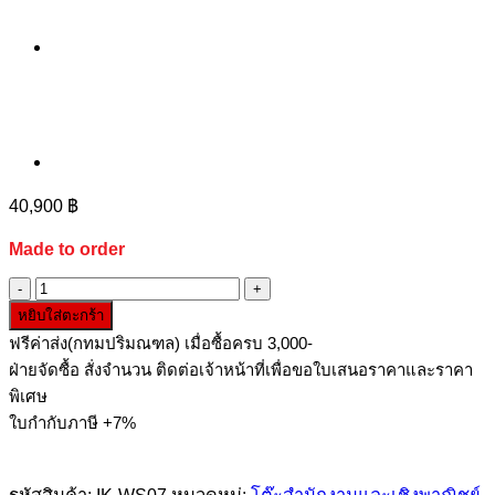
40,900
฿
Made to order
จำนวน
หยิบใส่ตะกร้า
โต๊ะ
ฟรีค่าส่ง(กทมปริมณฑล) เมื่อซื้อครบ 3,000-
ทำงาน
ฝ่ายจัดซื้อ สั่งจำนวน ติดต่อเจ้าหน้าที่เพื่อขอใบเสนอราคาและราคา
กลุ่ม
พิเศษ
4
ใบกำกับภาษี +7%
ที่
นั่ง
พร้อม