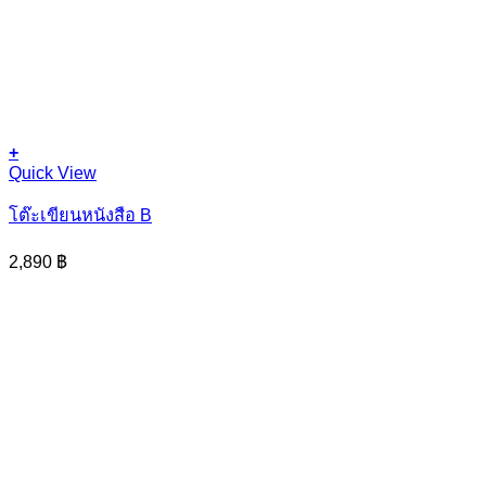
+
This
Quick View
product
has
โต๊ะเขียนหนังสือ B
multiple
variants.
2,890
฿
The
options
may
be
chosen
on
the
product
page