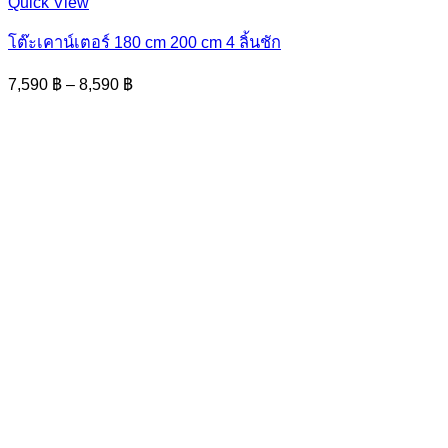
This
Quick View
product
has
โต๊ะเคาน์เตอร์ 180 cm 200 cm 4 ลิ้นชัก
multiple
variants.
Price
7,590
฿
–
8,590
฿
The
range:
options
7,590 ฿
may
through
be
8,590 ฿
chosen
on
the
product
page