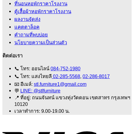
ที่นอนหอพักราคาโรงงาน
ตู้เสื้อผ้าหอพักราคาโรงงาน
ผลงานจัดส่ง
แคตตาล็อค
คําถามที่พบบ่อย
นโยบายความเป็นส่วนตัว
ติดต่อเรา
📞
โทร: ออนไลน์
084-752-1980
📞
โทร: แสงไทยลี
02-285-5568
,
02-286-8017
📧
อีเมล์:
stl.furniture1@gmail.com
💬
LINE: @stlfurniture
📍
ที่อยู่: ถนนจันทน์ แขวงทุ่งวัดดอน เขตสาทร กรุงเทพฯ
10120
เวลาทำการ: 9.00-19.00 น.
V