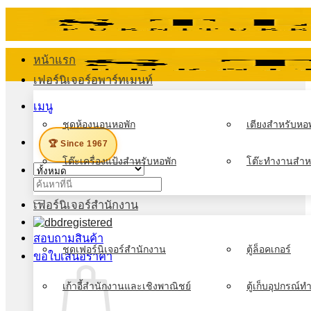
ข้าม
ไป
ยัง
หน้าแรก
เนื้อหา
เฟอร์นิเจอร์อพาร์ทเมนท์
เมนู
ชุดห้องนอนหอพัก
เตียงสำหรับหอพ
🏆 Since 1967
โต๊ะเครื่องแป้งสำหรับหอพัก
โต๊ะทำงานสำห
ค้นหา:
เฟอร์นิเจอร์สำนักงาน
สอบถามสินค้า
ชุดเฟอร์นิเจอร์สำนักงาน
ตู้ล็อคเกอร์
ขอใบเสนอราคา
เก้าอี้สำนักงานและเชิงพาณิชย์
ตู้เก็บอุปกรณ